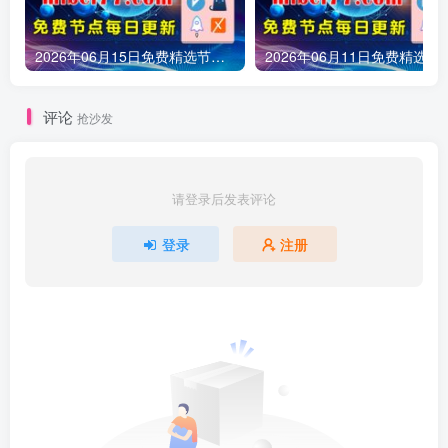
2026年06月15日免费精选节点245条 可看1080P/4K视频 v2ray|clash|小火箭订阅链接 手机电脑 科学上网|梯子|翻墙|代理|VPN|外网
2026年06月11日免费精选节点161条 可看1080P/4K视频 v2ray
评论
抢沙发
请登录后发表评论
登录
注册