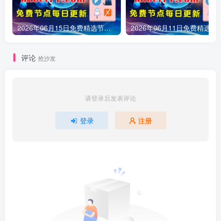
2026年06月15日免费精选节点245条 可看1080P/4K视频 v2ray|clash|小火箭订阅链接 手机电脑 科学上网|梯子|翻墙|代理|VPN|外网
2026年06月11日免费精选节点161条 可看1080P/4K视频 v2ray
评论
抢沙发
请登录后发表评论
登录
注册