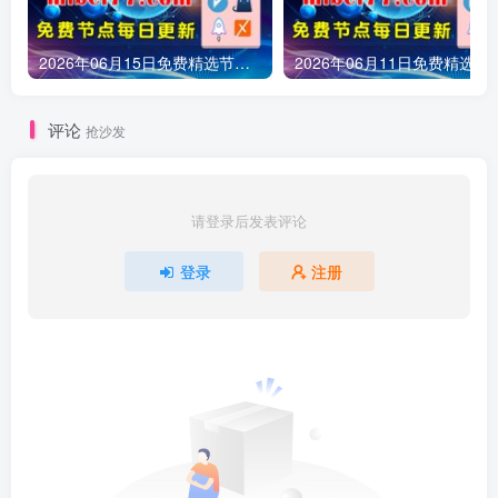
2026年06月15日免费精选节点245条 可看1080P/4K视频 v2ray|clash|小火箭订阅链接 手机电脑 科学上网|梯子|翻墙|代理|VPN|外网
2026年06月11日免费精选节点161条 可看1080P/4K视频 v2ray
评论
抢沙发
请登录后发表评论
登录
注册