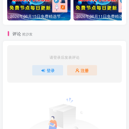
2026年06月15日免费精选节点245条 可看1080P/4K视频 v2ray|clash|小火箭订阅链接 手机电脑 科学上网|梯子|翻墙|代理|VPN|外网
2026年06月11日免费精选节点161条 可看1080P/4K视频 v2ray
评论
抢沙发
请登录后发表评论
登录
注册