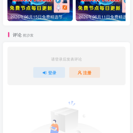
2026年06月15日免费精选节点245条 可看1080P/4K视频 v2ray|clash|小火箭订阅链接 手机电脑 科学上网|梯子|翻墙|代理|VPN|外网
2026年06月11日免费精选节点161条 可看1080P/4K视频 v2ray
评论
抢沙发
请登录后发表评论
登录
注册